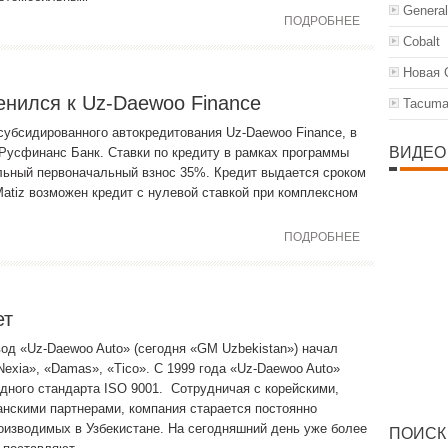
General
ПОДРОБНЕЕ
Cobalt
Новая 
нился к Uz-Daewoo Finance
Tacum
субсидированного автокредитования Uz-Daewoo Finance, в
ВИДЕО
 Русфинанс Банк. Ставки по кредиту в рамках программы
льный первоначальный взнос 35%. Кредит выдается сроком
Matiz возможен кредит с нулевой ставкой при комплексном
ПОДРОБНЕЕ
ет
од «Uz-Daewoo Auto» (сегодня «GM Uzbekistan») начал
exia», «Damas», «Tico». C 1999 года «Uz-Daewoo Auto»
дного стандарта ISO 9001. Сотрудничая с корейскими,
анскими партнерами, компания старается постоянно
изводимых в Узбекистане. На сегодняшний день уже более
ПОИСК