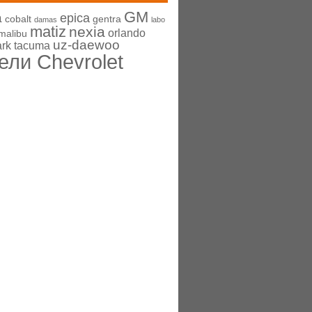
GM
a
epica
cobalt
gentra
damas
labo
matiz
nexia
orlando
malibu
uz-daewoo
ark
tacuma
ли Chevrolet