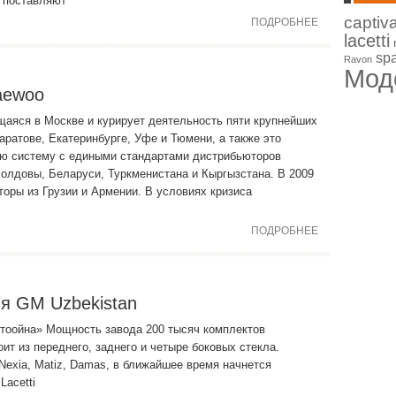
 поставляют
captiv
ПОДРОБНЕЕ
lacetti
sp
Ravon
Моде
aewoo
аяся в Москве и курирует деятельность пяти крупнейших
аратове, Екатеринбурге, Уфе и Тюмени, а также это
ую систему с едиными стандартами дистрибьюторов
Молдовы, Беларуси, Туркменистана и Кыргызстана. В 2009
оры из Грузии и Армении. В условиях кризиса
ПОДРОБНЕЕ
я GM Uzbekistan
тоойна» Мощность завода 200 тысяч комплектов
ит из переднего, заднего и четыре боковых стекла.
exia, Matiz, Damas, в ближайшее время начнется
Lacetti