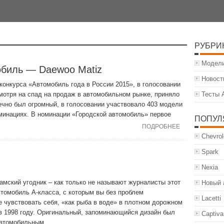
РУБРИ
Модели
обиль — Daewoo Matiz
Новост
конкурса «Автомобиль года в России 2015», в голосовании
 смотря на спад на продаж в автомобильном рынке, приняло
Тесты 
ечно был огромный, в голосовании участвовало 403 модели
оминациях. В номинации «Городской автомобиль» первое
ПОПУЛ
ПОДРОБНЕЕ
Chevrol
Spark
Nexia
мский угодник – как только не называют журналисты этот
Новый 
томобиль А-класса, с которым вы без проблем
Lacetti
те чувствовать себя, «как рыба в воде» в плотном дорожном
 в 1998 году. Оригинальный, запоминающийся дизайн был
Captiva
автомобильным