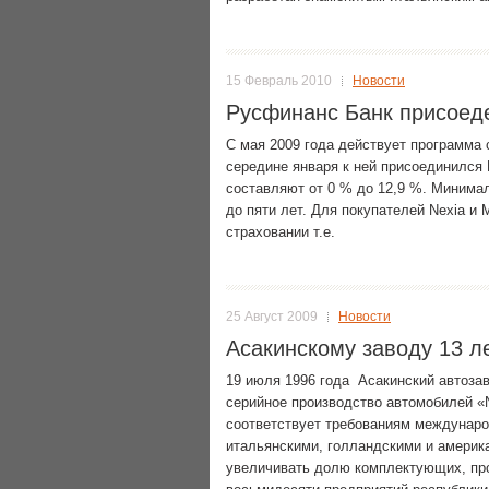
15 Февраль 2010
Новости
Русфинанс Банк присоеде
С мая 2009 года действует программа 
середине января к ней присоединился
составляют от 0 % до 12,9 %. Минима
до пяти лет. Для покупателей Nexia и 
страховании т.е.
25 Август 2009
Новости
Асакинскому заводу 13 л
19 июля 1996 года Асакинский автозав
серийное производство автомобилей «N
соответствует требованиям междунаро
итальянскими, голландскими и америк
увеличивать долю комплектующих, про