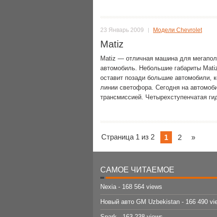
23 Январь 2009
Модели Chevrolet
Matiz
Matiz — отличная машина для мегапол
автомобиль. Небольшие габариты Matiz
оставит позади большие автомобили, ко
линии светофора. Сегодня на автомоб
трансмиссией. Четырехступенчатая ги
Страница 1 из 2
1
2
»
САМОЕ ЧИТАЕМОЕ
Nexia
- 168 564 views
Новый авто GM Uzbekistan
- 166 490 vi
Spark
- 163 238 views