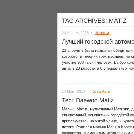
TAG ARCHIVES:
MATIZ
24 Апрель 2015
Новости
Лучший городской автом
23 апреля в были названы победители 
которого, в течении трех месяцев, не
участие 938 тысяч человек. Выбор кон
авто, в 23 классах и 6 специальных н
14 Март 2013
Тесты Авто
Тест Daewoo Matiz
Малыш Матиз, мультяшный Матизик, да
симпатичный, компактный городской ав
припаркуетесь на узкой улице, и буде
потоке. Родился малыш Matiz в Корее
разработан знаменитым итальянским 